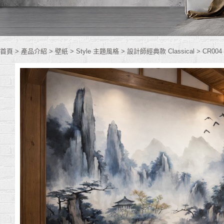
首頁
> 產品介紹 >
壁紙
>
Style 主題風格
>
設計師經典款 Classical
>
CR004