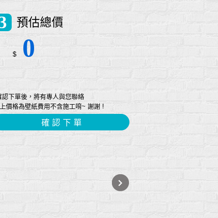
3
預估總價
0
$
確認下單後，將有專人與您聯絡
上價格為壁紙費用不含施工唷~ 謝謝 !