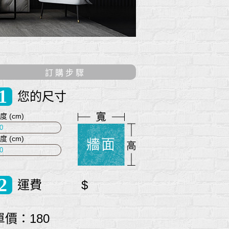
訂 購 步 驟
1
您的尺寸
度 (cm)
度 (cm)
2
運費 $
單價：180