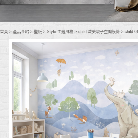
首頁
> 產品介紹 >
壁紙
>
Style 主題風格
>
child 歐美親子空間設計
>
child 0